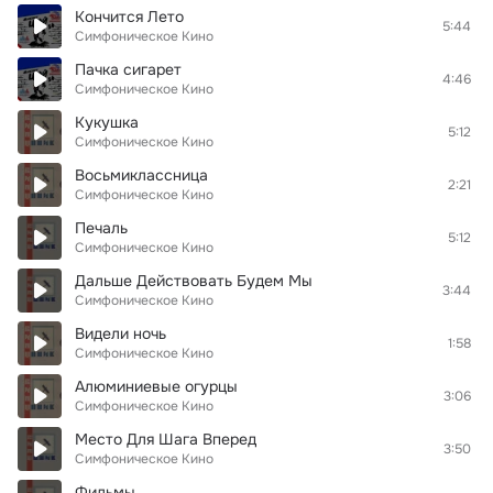
Кончится Лето
5:44
Симфоническое Кино
Пачка сигарет
4:46
Симфоническое Кино
Кукушка
5:12
Симфоническое Кино
Восьмиклассница
2:21
Симфоническое Кино
Печаль
5:12
Симфоническое Кино
Дальше Действовать Будем Мы
3:44
Симфоническое Кино
Видели ночь
1:58
Симфоническое Кино
Алюминиевые огурцы
3:06
Симфоническое Кино
Место Для Шага Вперед
3:50
Симфоническое Кино
Фильмы