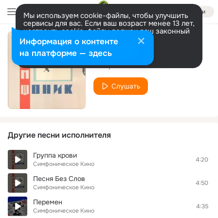
Войти
Мы используем cookie-файлы, чтобы улучшить
сервисы для вас. Если ваш возраст менее 13 лет,
настроить cookie-файлы должен ваш законный
представитель.
Больше информации
Информация о контенте
Спокойная ночь
Разрешить все
Настроить
на платформе — здесь
Симфоническое Кино
Слушать
Другие песни исполнителя
Группа крови
4:20
Симфоническое Кино
Песня Без Слов
4:50
Симфоническое Кино
Перемен
4:35
Симфоническое Кино