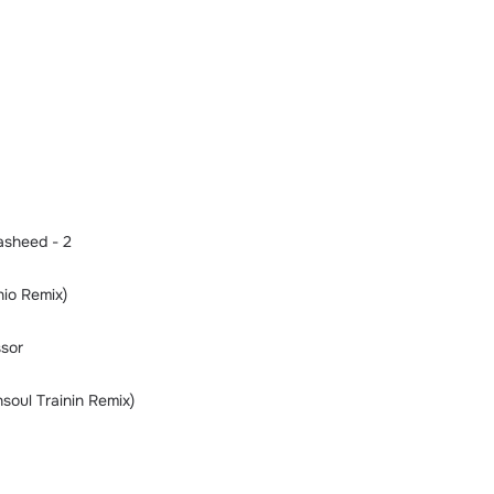
sheed - 2
io Remix)
ssor
nsoul Trainin Remix)