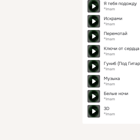
Я тебя подожду
®Imam
Искрами
®Imam
Перемотай
®Imam
Ключи от сердца
®Imam
Гуниб (Под Гитар
®Imam
Музыка
®Imam
Белые ночи
®Imam
3D
®Imam