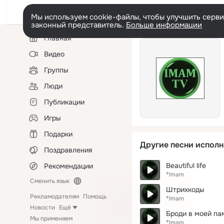
Мы используем cookie-файлы, чтобы улучшить сервис
законный представитель.
Больше информации
Левая
Главная
колонка
Видео
Группы
Люди
Публикации
Игры
Подарки
Другие песни исполн
Поздравления
Beautiful life
Рекомендации
®Imam
Сменить язык
Штрихкоды
Рекламодателям
Помощь
®Imam
Новости
Ещё
Броди в моей па
Мы применяем
®Imam