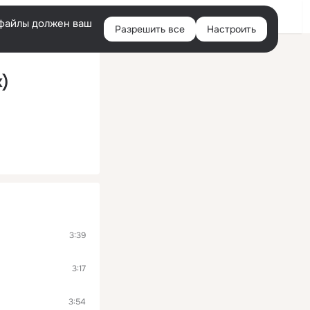
Войти
e-файлы должен ваш
Разрешить все
Настроить
Правая
колонка
x)
3:39
3:17
3:54