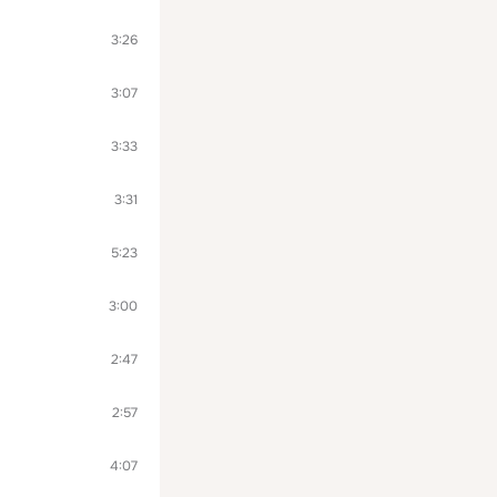
3:26
3:07
3:33
3:31
5:23
3:00
2:47
2:57
4:07