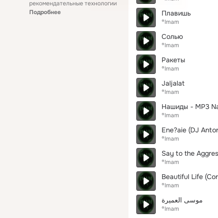
рекомендательные технологии
Подробнее
Плавишь
®Imam
Солью
®Imam
Ракеты
®Imam
Jaljalat
®Imam
Нашиды - MP3 Na
®Imam
Ene?aie (DJ Anton
®Imam
Say to the Aggre
®Imam
Beautiful Life (Co
®Imam
موسى العميرة
®Imam