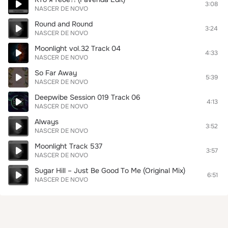
3:08
NASCER DE NOVO
Round and Round
3:24
NASCER DE NOVO
Moonlight vol.32 Track 04
4:33
NASCER DE NOVO
So Far Away
5:39
NASCER DE NOVO
Deepwibe Session 019 Track 06
4:13
NASCER DE NOVO
Always
3:52
NASCER DE NOVO
Moonlight Track 537
3:57
NASCER DE NOVO
Sugar Hill – Just Be Good Тo Me (Original Mix)
6:51
NASCER DE NOVO