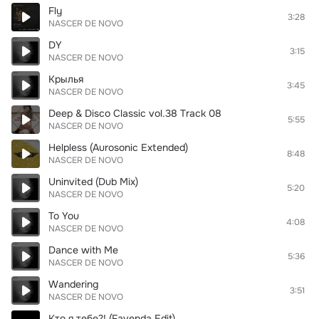
Fly
3:28
NASCER DE NOVO
DY
3:15
NASCER DE NOVO
Крылья
3:45
NASCER DE NOVO
Deep & Disco Classic vol.38 Track 08
5:55
NASCER DE NOVO
Helpless (Aurosonic Extended)
8:48
NASCER DE NOVO
Uninvited (Dub Mix)
5:20
NASCER DE NOVO
To You
4:08
NASCER DE NOVO
Dance with Me
5:36
NASCER DE NOVO
Wandering
3:51
NASCER DE NOVO
Кто я тебе?! (Favenda Edit)