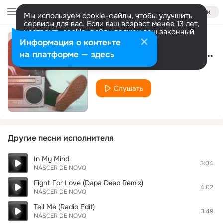
Войти
Мы используем cookie-файлы, чтобы улучшить
сервисы для вас. Если ваш возраст менее 13 лет,
настроить cookie-файлы должен ваш законный
представитель.
Больше информации
Информация о контенте
Demos Collection Track 04
Разрешить все
Настроить
на платформе — здесь
NASCER DE NOVO
Слушать
Другие песни исполнителя
In My Mind
3:04
NASCER DE NOVO
Fight For Love (Dapa Deep Remix)
4:02
NASCER DE NOVO
Tell Me (Radio Edit)
3:49
NASCER DE NOVO