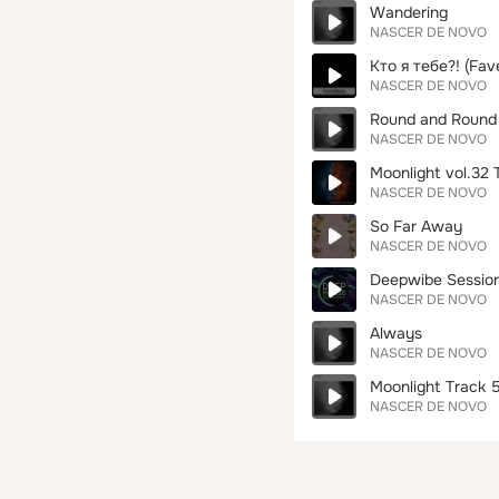
Wandering
NASCER DE NOVO
Кто я тебе?! (Fav
NASCER DE NOVO
Round and Round
NASCER DE NOVO
Moonlight vol.32 
NASCER DE NOVO
So Far Away
NASCER DE NOVO
Deepwibe Session
NASCER DE NOVO
Always
NASCER DE NOVO
Moonlight Track 
NASCER DE NOVO