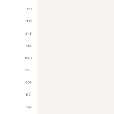
3:28
3:15
3:45
5:55
8:48
5:20
4:08
5:01
5:36