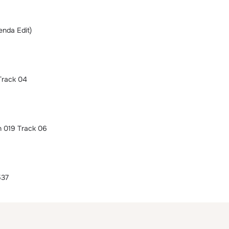
enda Edit)
Track 04
 019 Track 06
537