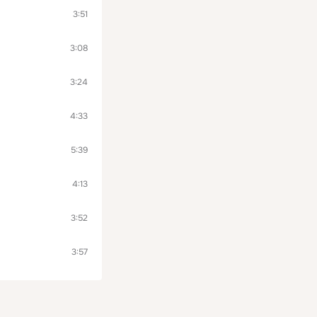
3:51
3:08
3:24
4:33
5:39
4:13
3:52
3:57