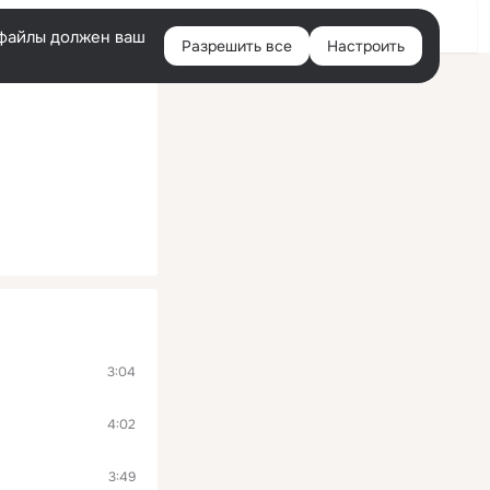
Войти
e-файлы должен ваш
Разрешить все
Настроить
Правая
колонка
3:04
4:02
3:49