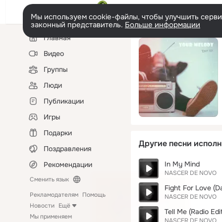
Мы используем cookie-файлы, чтобы улучшить сервис
законный представитель.
Больше информации
Левая
Главная
колонка
Видео
Группы
Люди
Публикации
Игры
Подарки
Другие песни исполн
Поздравления
In My Mind
Рекомендации
NASCER DE NOVO
Сменить язык
Fight For Love (
Рекламодателям
Помощь
NASCER DE NOVO
Новости
Ещё
Tell Me (Radio Edit
Мы применяем
NASCER DE NOVO