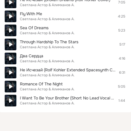
7:05
Светлана Астор & Алимханов А.
Fly With Me
4:25
Светлана Астор & Алимханов А.
Sea Of Dreams
5:23
Светлана Астор & Алимханов А.
Through Hardship To The Stars
5:17
Светлана Астор & Алимханов А.
Два Сердца
4:16
Светлана Астор & Алимханов А.
Не Исчезай (Rolf Kohler Extended Spacesynth Cover)
6:31
Светлана Астор & Алимханов А.
Romance Of The Night
5:05
Светлана Астор & Алимханов А.
I Want To Be Your Brother (Short No Lead Vocal Version)
1:44
Светлана Астор & Алимханов А.