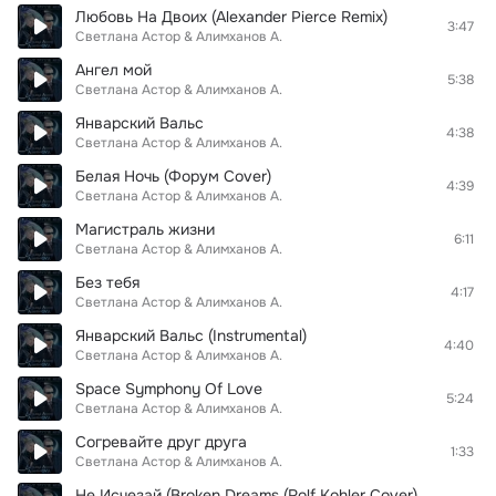
Любовь На Двоих (Alexander Pierce Remix)
3:47
Светлана Астор & Алимханов А.
Ангел мой
5:38
Светлана Астор & Алимханов А.
Январский Вальс
4:38
Светлана Астор & Алимханов А.
Белая Ночь (Форум Cover)
4:39
Светлана Астор & Алимханов А.
Магистраль жизни
6:11
Светлана Астор & Алимханов А.
Без тебя
4:17
Светлана Астор & Алимханов А.
Январский Вальс (Instrumental)
4:40
Светлана Астор & Алимханов А.
Space Symphony Of Love
5:24
Светлана Астор & Алимханов А.
Согревайте друг друга
1:33
Светлана Астор & Алимханов А.
Не Исчезай (Broken Dreams (Rolf Kohler Cover)