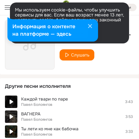
Войти
Мы используем cookie-файлы, чтобы улучшить
сервисы для вас. Если ваш возраст менее 13 лет,
настроить cookie-файлы должен ваш законный
представитель.
Больше информации
Информация о контенте
Ты лети ко мне как бабочка
Разрешить все
Настроить
на платформе — здесь
Павел Болоянгов
Слушать
Другие песни исполнителя
Каждой твари по паре
3:43
Павел Болоянгов
ВАГНЕРА
3:53
Павел Болоянгов
Ты лети ко мне как бабочка
3:33
Павел Болоянгов