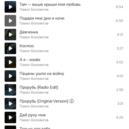
Там — выше крыши моя любовь
5:04
Павел Болоянгов
Подари мне дни и ночи
4:00
Павел Болоянгов
Девчонка
4:21
Павел Болоянгов
Космос
3:27
Павел Болоянгов
А я - конёк
3:02
Павел Болоянгов
Пацаны ушли на войну
4:01
Павел Болоянгов
Прорубь (Radio Edit)
2:55
Павел Болоянгов
Прорубь (Original Version)
3:31
Павел Болоянгов
Дай руку мне
4:25
Павел Болоянгов
Только для тебя