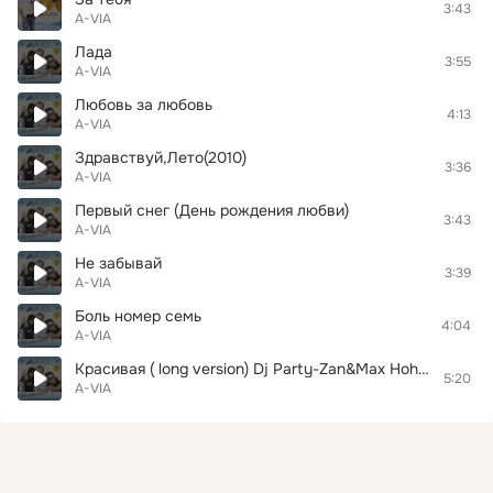
3:43
A-VIA
Лада
3:55
A-VIA
Любовь за любовь
4:13
A-VIA
Здравствуй,Лето(2010)
3:36
A-VIA
Первый снег (День рождения любви)
3:43
A-VIA
Не забывай
3:39
A-VIA
Боль номер семь
4:04
A-VIA
Красивая ( long version) Dj Party-Zan&Max Hohlunov)
5:20
A-VIA