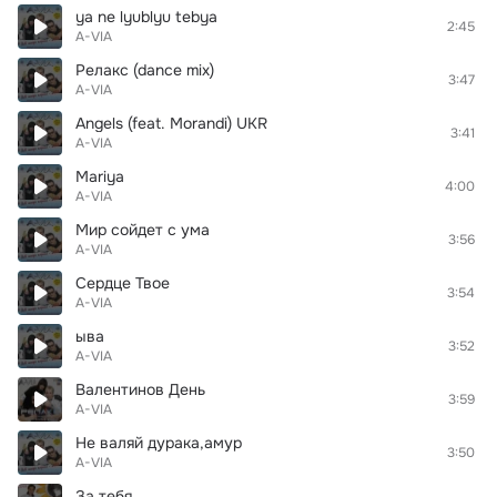
ya ne lyublyu tebya
2:45
A-VIA
Релакс (dance mix)
3:47
A-VIA
Angels (feat. Morandi) UKR
3:41
A-VIA
Mariya
4:00
A-VIA
Мир сойдет с ума
3:56
A-VIA
Сердце Твое
3:54
A-VIA
ыва
3:52
A-VIA
Валентинов День
3:59
A-VIA
Не валяй дурака,амур
3:50
A-VIA
За тебя