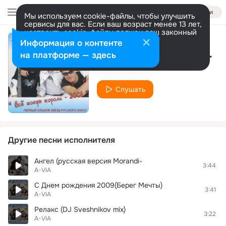
Войти
Мы используем cookie-файлы, чтобы улучшить
сервисы для вас. Если ваш возраст менее 13 лет,
настроить cookie-файлы должен ваш законный
представитель.
Больше информации
Информация о контенте
Не останавливай меня
Разрешить все
Настроить
на платформе — здесь
A-VIA
Слушать
Другие песни исполнителя
Ангел (русская версия Morandi-
3:44
A-VIA
С Днем рождения 2009(Берег Мечты)
3:41
A-VIA
Релакс (DJ Sveshnikov mix)
3:22
A-VIA