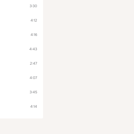
3:30
4:12
4:16
4:43
2:47
4:07
3:45
4:14