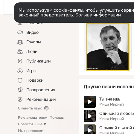
Мы используем cookie-файлы, чтобы улучшить сервис
законный представитель.
Больше информации
Левая
Главная
колонка
Видео
Группы
Люди
Публикации
Игры
Подарки
Другие песни исполн
Поздравления
Ты знаешь
Рекомендации
Миша Мирный
Сменить язык
Одинокая любов
Рекламодателям
Помощь
Миша Мирный
Новости
Ещё
С рыжей пьяной
Мы применяем
Миша Мирный