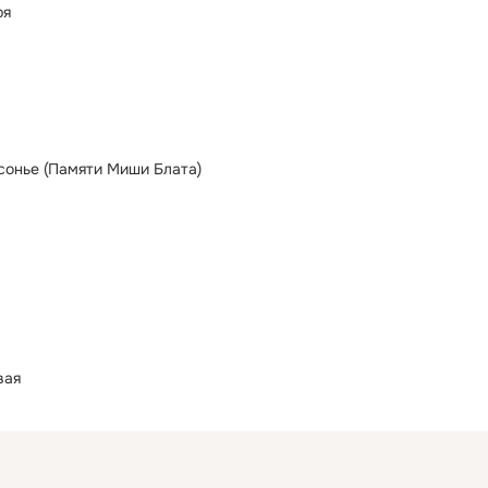
ря
сонье (Памяти Миши Блата)
вая