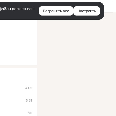
Войти
e-файлы должен ваш
Разрешить все
Настроить
Правая
колонка
4:05
3:59
6:11