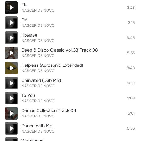
Fly
3:28
NASCER DE NOVO
DY
3:15
NASCER DE NOVO
Крылья
3:45
NASCER DE NOVO
Deep & Disco Classic vol.38 Track 08
5:55
NASCER DE NOVO
Helpless (Aurosonic Extended)
8:48
NASCER DE NOVO
Uninvited (Dub Mix)
5:20
NASCER DE NOVO
To You
4:08
NASCER DE NOVO
Demos Collection Track 04
5:01
NASCER DE NOVO
Dance with Me
5:36
NASCER DE NOVO
Wandering