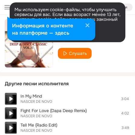
Войти
Мы используем cookie-файлы, чтобы улучшить
сервисы для вас. Если ваш возраст менее 13 лет,
настроить cookie-файлы должен ваш законный
представитель.
Больше информации
Информация о контенте
Retro Clubbing
Разрешить все
Настроить
на платформе — здесь
NASCER DE NOVO
Слушать
Другие песни исполнителя
In My Mind
3:04
NASCER DE NOVO
Fight For Love (Dapa Deep Remix)
4:02
NASCER DE NOVO
Tell Me (Radio Edit)
3:49
NASCER DE NOVO