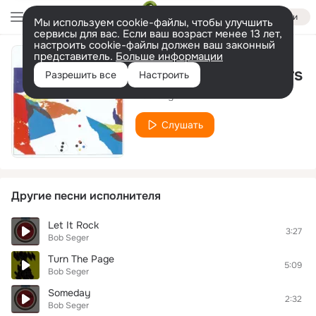
Войти
Мы используем cookie-файлы, чтобы улучшить
сервисы для вас. Если ваш возраст менее 13 лет,
настроить cookie-файлы должен ваш законный
представитель.
Больше информации
Seen A Lot Of Floors
Разрешить все
Настроить
Bob Seger
Слушать
Другие песни исполнителя
Let It Rock
3:27
Bob Seger
Turn The Page
5:09
Bob Seger
Someday
2:32
Bob Seger