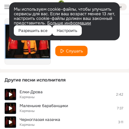
Войти
Мы используем cookie-файлы, чтобы улучшить
сервисы для вас. Если ваш возраст менее 13 лет,
настроить cookie-файлы должен ваш законный
представитель.
Больше информации
Молодая лошадь
Разрешить все
Настроить
Карманы
Слушать
Другие песни исполнителя
Елки-Дрова
2:42
Карманы
Маленькие барабанщики
7:37
Карманы
Черноглазая казачка
3:11
Карманы