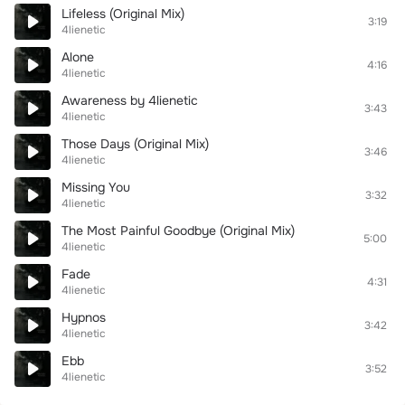
Lifeless (Original Mix)
3:19
4lienetic
Alone
4:16
4lienetic
Awareness by 4lienetic
3:43
4lienetic
Those Days (Original Mix)
3:46
4lienetic
Missing You
3:32
4lienetic
The Most Painful Goodbye (Original Mix)
5:00
4lienetic
Fade
4:31
4lienetic
Hypnos
3:42
4lienetic
Ebb
3:52
4lienetic