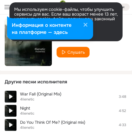
Войти
Мы используем cookie-файлы, чтобы улучшить
сервисы для вас. Если ваш возраст менее 13 лет,
настроить cookie-файлы должен ваш законный
представитель.
Больше информации
Информация о контенте
That One Memory
Разрешить все
Настроить
на платформе — здесь
4lienetic
Слушать
Другие песни исполнителя
War Fall (Original Mix)
3:48
4lienetic
Night
4:52
4lienetic
Do You Think Of Me? (Original mix)
4:33
4lienetic