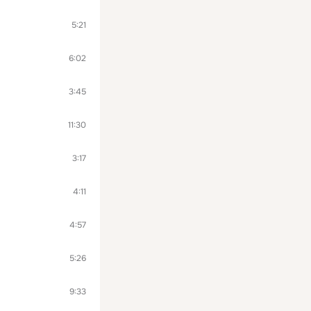
5:21
6:02
3:45
11:30
3:17
4:11
4:57
5:26
9:33