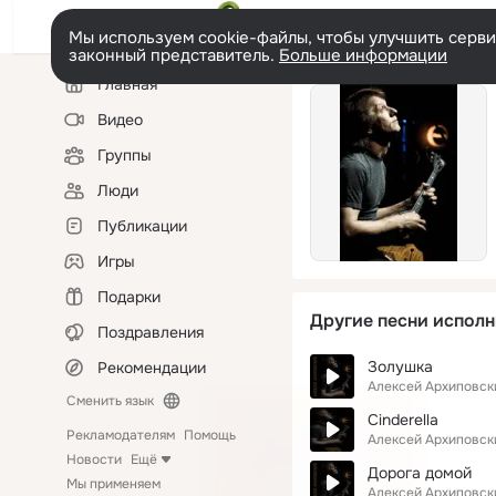
Мы используем cookie-файлы, чтобы улучшить сервис
законный представитель.
Больше информации
Левая
Главная
колонка
Видео
Группы
Люди
Публикации
Игры
Подарки
Другие песни исполн
Поздравления
Золушка
Рекомендации
Алексей Архиповск
Сменить язык
Cinderella
Рекламодателям
Помощь
Алексей Архиповск
Новости
Ещё
Дорога домой
Мы применяем
Алексей Архиповск