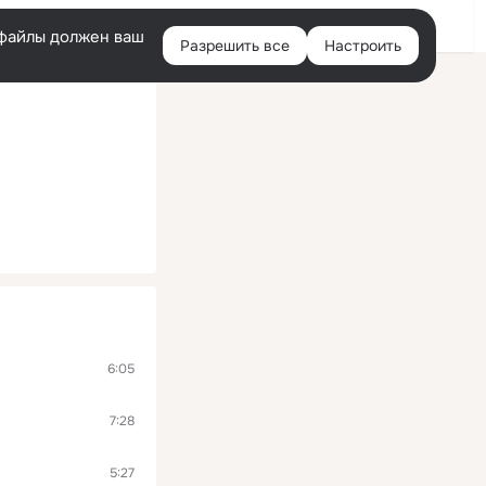
Войти
e-файлы должен ваш
Разрешить все
Настроить
Правая
колонка
6:05
7:28
5:27