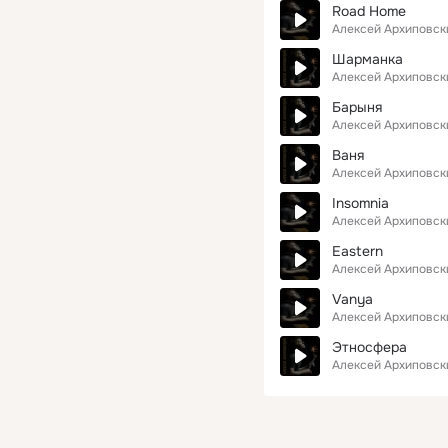
Road Home
Алексей Архиповск
Шарманка
Алексей Архиповск
Барыня
Алексей Архиповск
Ваня
Алексей Архиповск
Insomnia
Алексей Архиповск
Eastern
Алексей Архиповск
Vanya
Алексей Архиповск
Этносфера
Алексей Архиповск