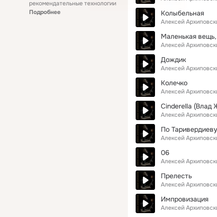
рекомендательные технологии
Подробнее
Колыбельная
Алексей Архиповск
Маленькая вещь,
Алексей Архиповск
Дождик
Алексей Архиповск
Колечко
Алексей Архиповск
Cinderella (Влад
Алексей Архиповск
По Таривердиев
Алексей Архиповск
06
Алексей Архиповск
Прелесть
Алексей Архиповск
Импровизация
Алексей Архиповск