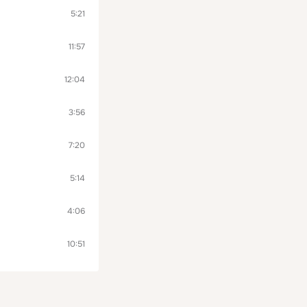
5:21
11:57
12:04
3:56
7:20
5:14
4:06
10:51