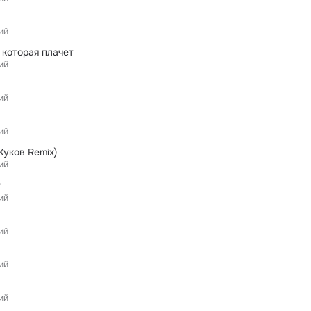
ий
 которая плачет
ий
ий
ий
 Жуков Remix)
ий
у
ий
ий
ий
ий