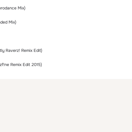
urodance Mix)
nded Mix)
tly Raverz! Remix Edit)
rzf!ne Remix Edit 2015)