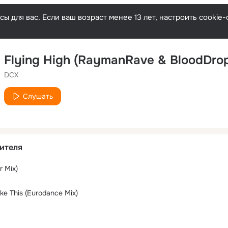
ы для вас. Если ваш возраст менее 13 лет, настроить cooki
Flying High (RaymanRave & BloodDro
DCX
Слушать
ителя
r Mix)
ke This (Eurodance Mix)