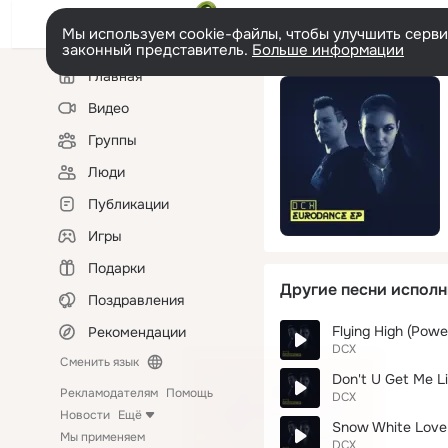
Мы используем cookie-файлы, чтобы улучшить сервис
законный представитель.
Больше информации
Левая
Главная
колонка
Видео
Группы
Люди
Публикации
Игры
Подарки
Другие песни исполн
Поздравления
Flying High (Powe
Рекомендации
DCX
Сменить язык
Don't U Get Me Li
Рекламодателям
Помощь
DCX
Новости
Ещё
Snow White Love
Мы применяем
DCX