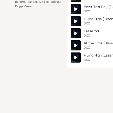
рекомендательные технологии
Подробнее
Meet This Day (E
DCX
Flying High (Exte
DCX
Erase You
DCX
All the Time (Ghos
DCX
Flying High (Laze
DCX