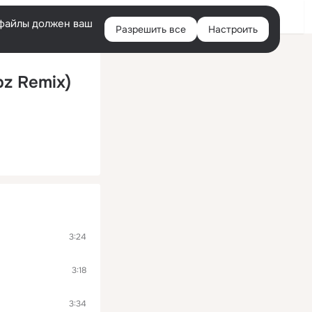
Войти
e-файлы должен ваш
Разрешить все
Настроить
Правая
колонка
pz Remix)
3:24
3:18
3:34