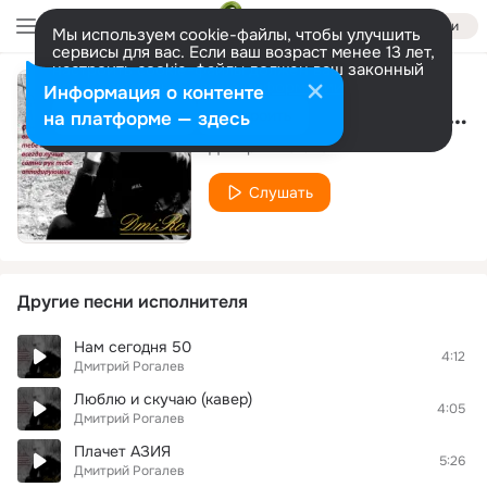
Войти
Мы используем cookie-файлы, чтобы улучшить
сервисы для вас. Если ваш возраст менее 13 лет,
настроить cookie-файлы должен ваш законный
представитель.
Больше информации
Информация о контенте
Лучик света (ремейк)
Разрешить все
Настроить
на платформе — здесь
Дмитрий Рогалев
Слушать
Другие песни исполнителя
Нам сегодня 50
4:12
Дмитрий Рогалев
Люблю и скучаю (кавер)
4:05
Дмитрий Рогалев
Плачет АЗИЯ
5:26
Дмитрий Рогалев