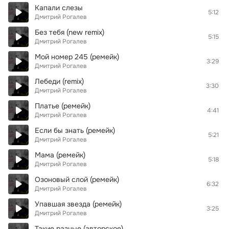
Капали слезы
5:12
Дмитрий Рогалев
Без тебя (new remix)
5:15
Дмитрий Рогалев
Мой номер 245 (ремейк)
3:29
Дмитрий Рогалев
Лебеди (remix)
3:30
Дмитрий Рогалев
Платье (ремейк)
4:41
Дмитрий Рогалев
Если бы знать (ремейк)
5:21
Дмитрий Рогалев
Мама (ремейк)
5:18
Дмитрий Рогалев
Озоновый слой (ремейк)
6:32
Дмитрий Рогалев
Упавшая звезда (ремейк)
3:25
Дмитрий Рогалев
Такие разные (авторское)