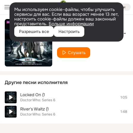
Войти
Мы используем cookie-файлы, чтобы улучшить
сервисы для вас. Если ваш возраст менее 13 лет,
настроить cookie-файлы должен ваш законный
представитель.
Больше информации
The Wedding Of River Song (5
Разрешить все
Настроить
Doctor Who: Series 6
Слушать
Другие песни исполнителя
Locked On (1
1:05
Doctor Who: Series 6
River's Waltz (1
1:48
Doctor Who: Series 6