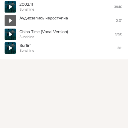
2002.11
39:10
Sunshine
Аудиозапись недоступна
0:01
China Time (Vocal Version)
5:50
Sunshine
Surfin'
3:11
Sunshine