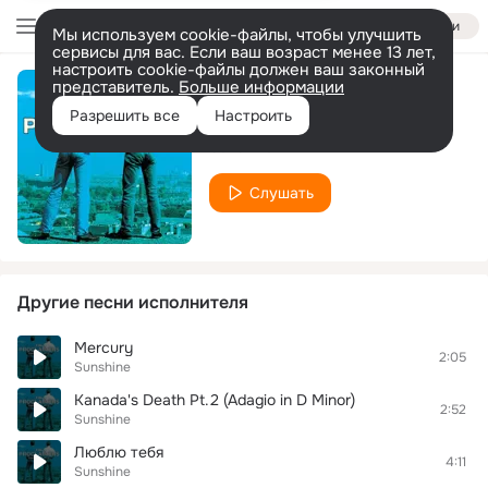
Войти
Мы используем cookie-файлы, чтобы улучшить
сервисы для вас. Если ваш возраст менее 13 лет,
настроить cookie-файлы должен ваш законный
представитель.
Больше информации
Adagio in D Minor
Разрешить все
Настроить
Sunshine
Слушать
Другие песни исполнителя
Mercury
2:05
Sunshine
Kanada's Death Pt.2 (Adagio in D Minor)
2:52
Sunshine
Люблю тебя
4:11
Sunshine