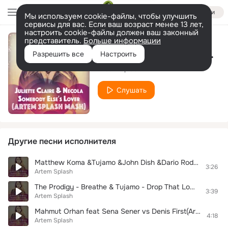
Войти
Мы используем cookie-файлы, чтобы улучшить
сервисы для вас. Если ваш возраст менее 13 лет,
настроить cookie-файлы должен ваш законный
представитель.
Больше информации
Juliette Claire & Necola -Somebody Else' s Lover(Artem Splash Mash)
Разрешить все
Настроить
Artem Splash
Слушать
Другие песни исполнителя
Matthew Koma &Tujamo &John Dish &Dario Rodriguez-Kisses Back(Artem Splash Mash)
3:26
Artem Splash
The Prodigy - Breathe & Tujamo - Drop That Low (When I Dip) (Artem Splash Mash up
3:39
Artem Splash
Mahmut Orhan feat Sena Sener vs Denis First(Artem Splash Boot)
4:18
Artem Splash