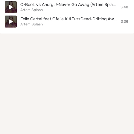
C-BooL vs Andry J-Never Go Away (Artem Splash Mash Up
3:48
Artem Splash
Felix Cartal feat.Ofelia K &FuzzDead-Drifting Away(Artem Splash Mash)
3:36
Artem Splash