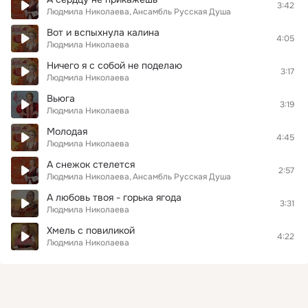
3:42
Людмила Николаева
Ансамбль Русская Душа
Вот и вспыхнула калина
4:05
Людмила Николаева
Ничего я с собой не поделаю
3:17
Людмила Николаева
Вьюга
3:19
Людмила Николаева
Молодая
4:45
Людмила Николаева
А снежок стелется
2:57
Людмила Николаева
Ансамбль Русская Душа
А любовь твоя - горька ягода
3:31
Людмила Николаева
Хмель с повиликой
4:22
Людмила Николаева