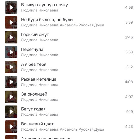
В тихую лунную ночку
4:58
Людмила Николаева
Не буди былого, не буди
3:39
Людмила Николаева
Ансамбль Русская Душа
Горький омут
3:46
Людмила Николаева
Перегнула
3:33
Людмила Николаева
А я без тебя
3:12
Людмила Николаева
Рыжая метелица
4:08
Людмила Николаева
За околицей
4:07
Людмила Николаева
Бегут года+
9:19
Людмила Николаева
Вишневый цвет
4:23
Людмила Николаева
Ансамбль Русская Душа
А сердцу не прикажешь