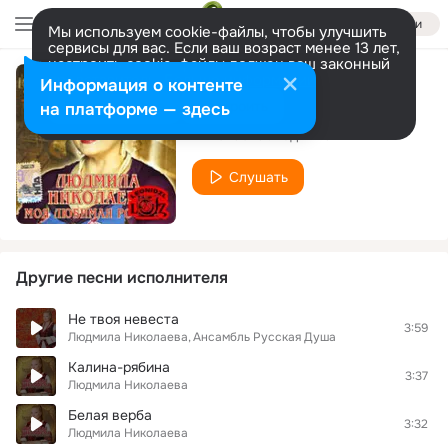
Войти
Мы используем cookie-файлы, чтобы улучшить
сервисы для вас. Если ваш возраст менее 13 лет,
настроить cookie-файлы должен ваш законный
представитель.
Больше информации
Информация о контенте
Москва
Разрешить все
Настроить
на платформе — здесь
Николаева Людмила
Слушать
Другие песни исполнителя
Не твоя невеста
3:59
Людмила Николаева
Ансамбль Русская Душа
Калина-рябина
3:37
Людмила Николаева
Белая верба
3:32
Людмила Николаева