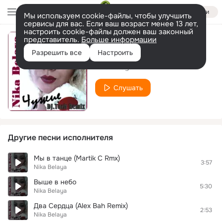
Войти
Мы используем cookie-файлы, чтобы улучшить
сервисы для вас. Если ваш возраст менее 13 лет,
настроить cookie-файлы должен ваш законный
представитель.
Больше информации
мы в танце
Разрешить все
Настроить
Nika Belaya
Слушать
Другие песни исполнителя
Mы в танце (Martik C Rmx)
3:57
Nika Belaya
Выше в небо
5:30
Nika Belaya
Два Сердца (Alex Bah Remix)
2:53
Nika Belaya