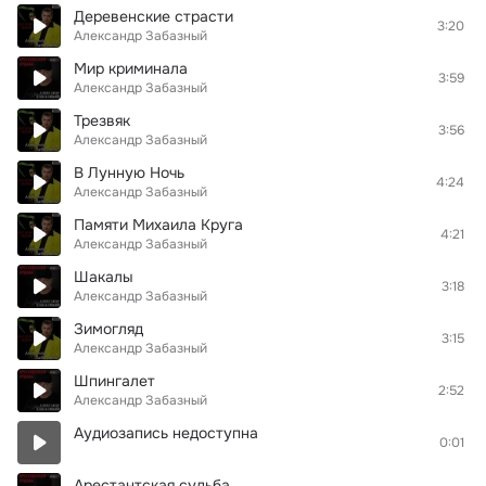
Деревенские страсти
3:20
Александр Забазный
Мир криминала
3:59
Александр Забазный
Трезвяк
3:56
Александр Забазный
В Лунную Ночь
4:24
Александр Забазный
Памяти Михаила Круга
4:21
Александр Забазный
Шакалы
3:18
Александр Забазный
Зимогляд
3:15
Александр Забазный
Шпингалет
2:52
Александр Забазный
Аудиозапись недоступна
0:01
Арестантская судьба