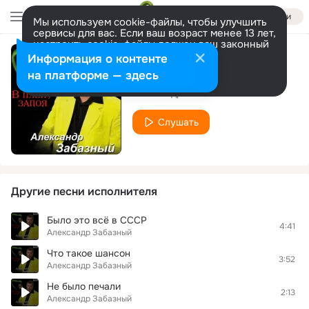
Войти
Мы используем cookie-файлы, чтобы улучшить
сервисы для вас. Если ваш возраст менее 13 лет,
настроить cookie-файлы должен ваш законный
представитель.
Больше информации
Информация о контенте
Выбор
Разрешить все
Настроить
на платформе — здесь
Александр Забазный
Слушать
Другие песни исполнителя
Было это всё в СССР
4:41
Александр Забазный
Что такое шансон
3:52
Александр Забазный
Не было печали
2:13
Александр Забазный