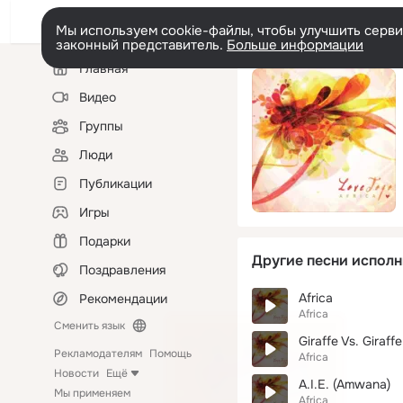
Мы используем cookie-файлы, чтобы улучшить сервис
законный представитель.
Больше информации
Левая
Главная
колонка
Видео
Группы
Люди
Публикации
Игры
Подарки
Другие песни исполн
Поздравления
Africa
Рекомендации
Africa
Сменить язык
Giraffe Vs. Giraffe
Рекламодателям
Помощь
Africa
Новости
Ещё
A.I.E. (Amwana)
Мы применяем
Africa