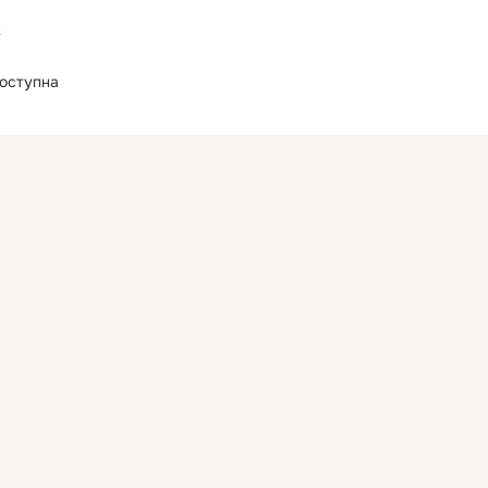
2
оступна