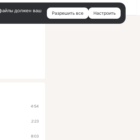
Войти
e-файлы должен ваш
Разрешить все
Настроить
Правая
колонка
4:54
2:23
8:03