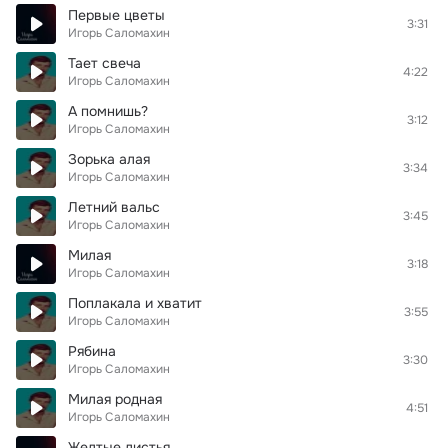
Первые цветы
3:31
Игорь Саломахин
Тает свеча
4:22
Игорь Саломахин
А помнишь?
3:12
Игорь Саломахин
Зорька алая
3:34
Игорь Саломахин
Летний вальс
3:45
Игорь Саломахин
Милая
3:18
Игорь Саломахин
Поплакала и хватит
3:55
Игорь Саломахин
Рябина
3:30
Игорь Саломахин
Милая родная
4:51
Игорь Саломахин
Желтые листья