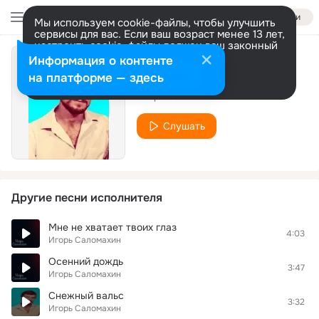
Войти
Мы используем cookie-файлы, чтобы улучшить
сервисы для вас. Если ваш возраст менее 13 лет,
настроить cookie-файлы должен ваш законный
представитель.
Больше информации
Информация о контенте
Обожаю я тебя
Разрешить все
Настроить
на платформе — здесь
Игорь Саломахин
Слушать
Другие песни исполнителя
Мне не хватает твоих глаз
4:03
Игорь Саломахин
Осенний дождь
3:47
Игорь Саломахин
Снежный вальс
3:32
Игорь Саломахин