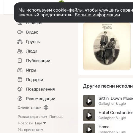
Мы используем cookie-файлы, чтобы улучшить сервис
законный представитель.
Больше информации
Левая
Главная
колонка
Видео
Группы
Люди
Публикации
Игры
Подарки
Другие песни исполн
Поздравления
Sittin' Down Musi
Рекомендации
Gallagher & Lyle
Сменить язык
Hotel Constantin
Рекламодателям
Помощь
Gallagher & Lyle
Новости
Ещё
Home
Мы применяем
Gallagher & Lyle