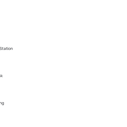
Station
ak
ing