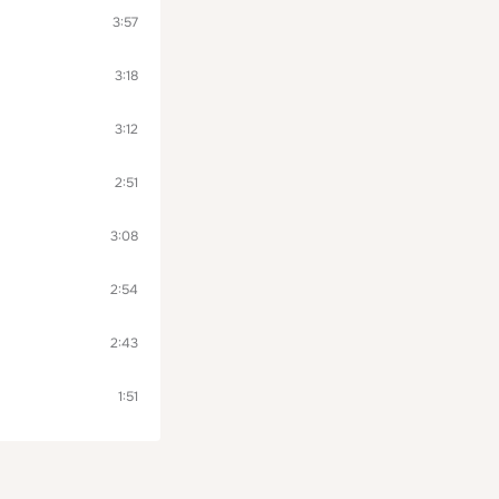
3:57
3:18
3:12
2:51
3:08
2:54
2:43
1:51