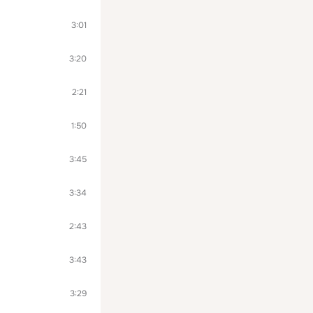
3:01
3:20
2:21
1:50
3:45
3:34
2:43
3:43
3:29