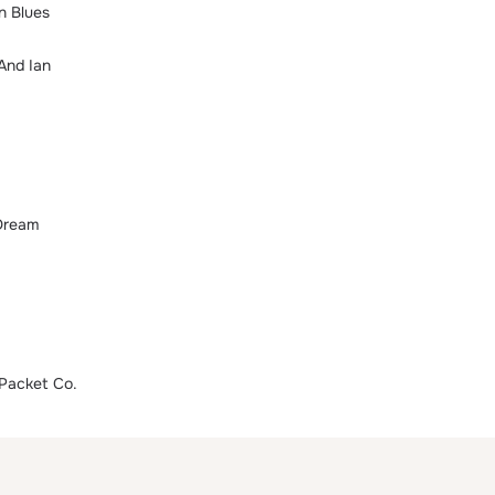
n Blues
 And Ian
 Dream
Packet Co.