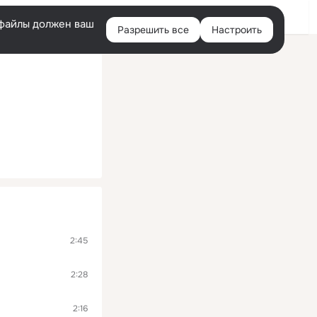
Войти
e-файлы должен ваш
Разрешить все
Настроить
Правая
колонка
2:45
2:28
2:16