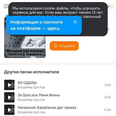
Войти
Мы используем cookie-файлы, чтобы улучшить
сервисы для вас. Если ваш возраст менее 13 лет,
настроить cookie-файлы должен ваш законный
представитель.
Больше информации
Информация о контенте
Письмецо от внука получил Федот
Разрешить все
Настроить
на платформе — здесь
Владимир Щеглов
Слушать
Другие песни исполнителя
56 ОДШБр
3:24
Владимир Щеглов
Эх Бросала Меня Жизнь
4:07
Владимир Щеглов
Начальник Барабанов дал приказ
4:45
Владимир Щеглов