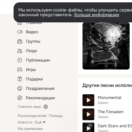
Мы используем cookie-файлы, чтобы улучшить сервис
законный представитель.
Больше информации
Левая
Главная
колонка
Видео
Группы
Люди
Публикации
Игры
Подарки
Другие песни исполн
Поздравления
Monumental
Рекомендации
Sworn
Сменить язык
The Forsaken
Рекламодателям
Помощь
Sworn
Новости
Ещё
Dark Stars and Et
Мы применяем
Sworn