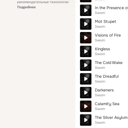
рекомендательные технологии
Подробнее
In the Presence o
Sworn
Mot Stupet
Sworn
Visions of Fire
Sworn
Kingless
Sworn
The Cold Wake
Sworn
The Dreadful
Sworn
Darkeners
Sworn
Calamity Sea
Sworn
The Silver Asylum
Sworn