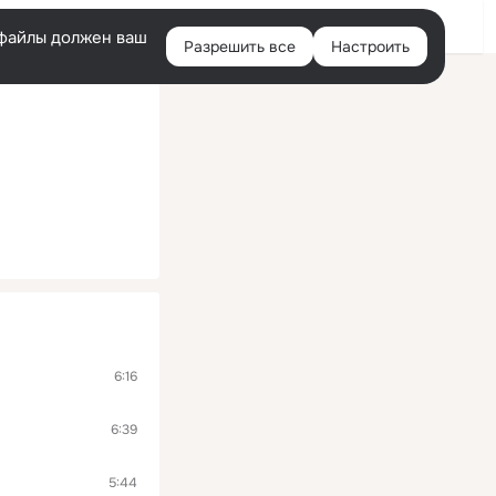
Войти
e-файлы должен ваш
Разрешить все
Настроить
Правая
колонка
6:16
6:39
5:44