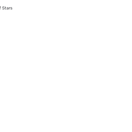
f Stars