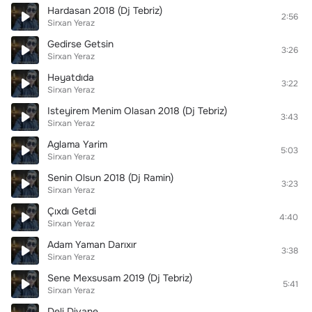
Hardasan 2018 (Dj Tebriz)
2:56
Sirxan Yeraz
Gedirse Getsin
3:26
Sirxan Yeraz
Həyatdıda
3:22
Sirxan Yeraz
Isteyirem Menim Olasan 2018 (Dj Tebriz)
3:43
Sirxan Yeraz
Aglama Yarim
5:03
Sirxan Yeraz
Senin Olsun 2018 (Dj Ramin)
3:23
Sirxan Yeraz
Çıxdı Getdi
4:40
Sirxan Yeraz
Adam Yaman Darıxır
3:38
Sirxan Yeraz
Sene Mexsusam 2019 (Dj Tebriz)
5:41
Sirxan Yeraz
Deli Divane