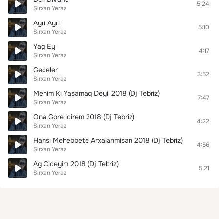
5:24
Sirxan Yeraz
Ayri Ayri
5:10
Sirxan Yeraz
Yag Ey
4:17
Sirxan Yeraz
Geceler
3:52
Sirxan Yeraz
Menim Ki Yasamaq Deyil 2018 (Dj Tebriz)
7:47
Sirxan Yeraz
Ona Gore icirem 2018 (Dj Tebriz)
4:22
Sirxan Yeraz
Hansi Mehebbete Arxalanmisan 2018 (Dj Tebriz)
4:56
Sirxan Yeraz
Ag Ciceyim 2018 (Dj Tebriz)
5:21
Sirxan Yeraz