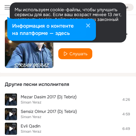
Войти
Мы используем cookie-файлы, чтобы улучшить
сервисы для вас. Если ваш возраст менее 13 лет,
настроить cookie-файлы должен ваш законный
представитель.
Больше информации
Информация о контенте
Senin Üçün Darıxıram
Разрешить все
Настроить
на платформе — здесь
Sirxan Yeraz
Слушать
Другие песни исполнителя
Mezar Dasim 2017 (Dj Tebriz)
4:26
Sirxan Yeraz
Sensiz Olmur 2017 (Dj Tebriz)
4:59
Sirxan Yeraz
Evli Qadin
6:49
Sirxan Yeraz