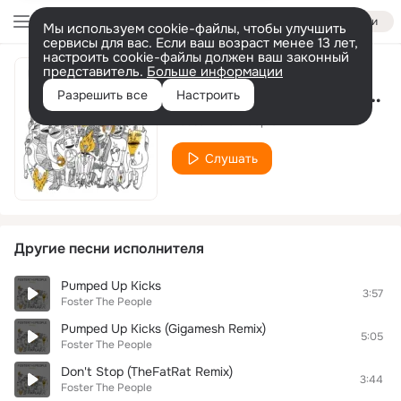
Войти
Мы используем cookie-файлы, чтобы улучшить
сервисы для вас. Если ваш возраст менее 13 лет,
настроить cookie-файлы должен ваш законный
представитель.
Больше информации
Pumped Up Kicks (Bridge & Law Remix)
Разрешить все
Настроить
Foster The People
Слушать
Другие песни исполнителя
Pumped Up Kicks
3:57
Foster The People
Pumped Up Kicks (Gigamesh Remix)
5:05
Foster The People
Don't Stop (TheFatRat Remix)
3:44
Foster The People