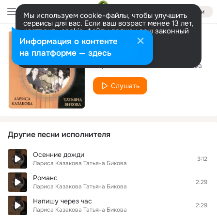
Войти
Мы используем cookie-файлы, чтобы улучшить
сервисы для вас. Если ваш возраст менее 13 лет,
настроить cookie-файлы должен ваш законный
представитель.
Больше информации
Информация о контенте
Благодарю
Разрешить все
Настроить
на платформе — здесь
Лариса Казакова Татьяна Бикова
Слушать
Другие песни исполнителя
Осенние дожди
3:12
Лариса Казакова Татьяна Бикова
Романс
2:29
Лариса Казакова Татьяна Бикова
Напишу через час
2:29
Лариса Казакова Татьяна Бикова