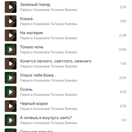
Зеленый поезд
2:31
Лариса Казакова Татьяна Бикова
Кошка
1:55
Лариса Казакова Татьяна Бикова
На материк
2:39
Лариса Казакова Татьяна Бикова
Только ночь
3:45
Лариса Казакова Татьяна Бикова
Хочется легкого, светлого, нежного
1:14
Лариса Казакова Татьяна Бикова
Упаси тебя боже..
3:33
Лариса Казакова Татьяна Бикова
Осень
3:10
Лариса Казакова Татьяна Бикова
Черный ворон
2:15
Лариса Казакова Татьяна Бикова
А хочешь,я выучусь шить?
1:31
Лариса Казакова Татьяна Бикова
Осенние письма