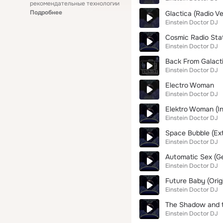
рекомендательные технологии
Подробнее
Glactica (Radio Ve
Einstein Doctor DJ
Cosmic Radio Stat
Einstein Doctor DJ
Back From Galacti
Einstein Doctor DJ
Electro Woman
Einstein Doctor DJ
Elektro Woman (In
Einstein Doctor DJ
Space Bubble (Ex
Einstein Doctor DJ
Automatic Sex (G
Einstein Doctor DJ
Future Baby (Origi
Einstein Doctor DJ
The Shadow and th
Einstein Doctor DJ