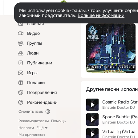
Мы используем cookie-файлы, чтобы улучшить сервис
законный представитель.
Больше информации
Левая
Главная
колонка
Видео
Группы
Люди
Публикации
Игры
Подарки
Другие песни исполн
Поздравления
Cosmic Radio Stat
Рекомендации
Einstein Doctor DJ
Сменить язык
Space Bubble (Rad
Рекламодателям
Помощь
Einstein Doctor DJ
Новости
Ещё
Virtuality (Virtual
Мы применяем
Einstein Doctor DJ