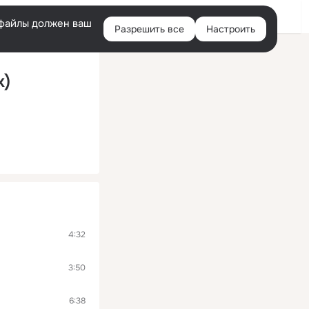
Войти
e-файлы должен ваш
Разрешить все
Настроить
Правая
колонка
x)
4:32
3:50
6:38