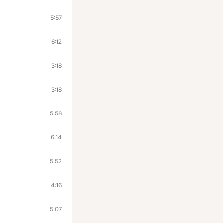
5:57
6:12
3:18
3:18
5:58
6:14
5:52
4:16
5:07