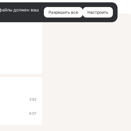
Войти
e-файлы должен ваш
Разрешить все
Настроить
Правая
колонка
3:53
4:07