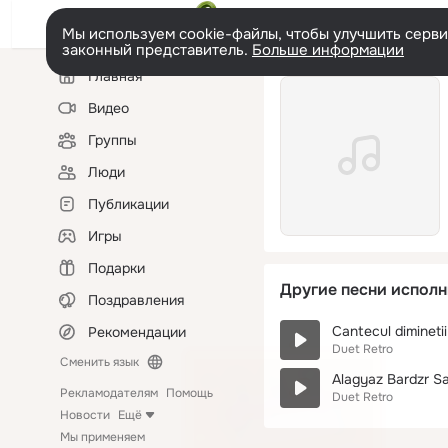
Мы используем cookie-файлы, чтобы улучшить сервис
законный представитель.
Больше информации
Левая
Главная
колонка
Видео
Группы
Люди
Публикации
Игры
Подарки
Другие песни исполн
Поздравления
Cantecul diminetii
Рекомендации
Duet Retro
Сменить язык
Alagyaz Bardzr Sa
Рекламодателям
Помощь
Duet Retro
Новости
Ещё
Мы применяем