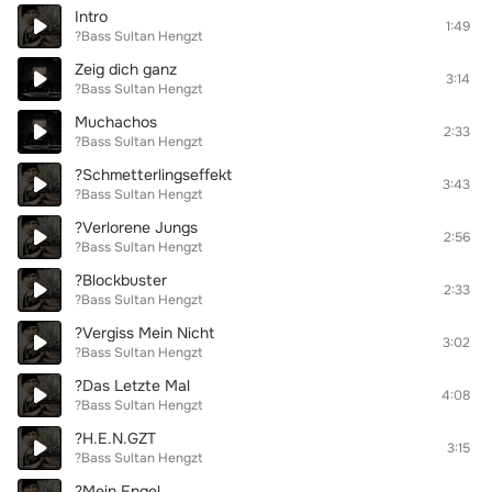
Intro
1:49
?Bass Sultan Hengzt
Zeig dich ganz
3:14
?Bass Sultan Hengzt
Muchachos
2:33
?Bass Sultan Hengzt
?Schmetterlingseffekt
3:43
?Bass Sultan Hengzt
?Verlorene Jungs
2:56
?Bass Sultan Hengzt
?Blockbuster
2:33
?Bass Sultan Hengzt
?Vergiss Mein Nicht
3:02
?Bass Sultan Hengzt
?Das Letzte Mal
4:08
?Bass Sultan Hengzt
?H.E.N.GZT
3:15
?Bass Sultan Hengzt
?Mein Engel