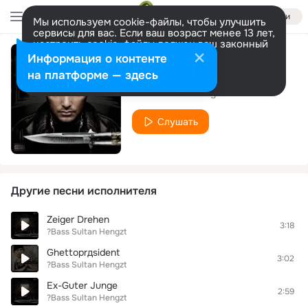
Войти
Мы используем cookie-файлы, чтобы улучшить
сервисы для вас. Если ваш возраст менее 13 лет,
настроить cookie-файлы должен ваш законный
представитель.
Больше информации
Информация о контенте
N.W.O.
Разрешить все
Настроить
на платформе — здесь
?Bass Sultan Hengzt
Слушать
Другие песни исполнителя
Zeiger Drehen
3:18
?Bass Sultan Hengzt
Ghettoprдsident
3:02
?Bass Sultan Hengzt
Ex-Guter Junge
2:59
?Bass Sultan Hengzt