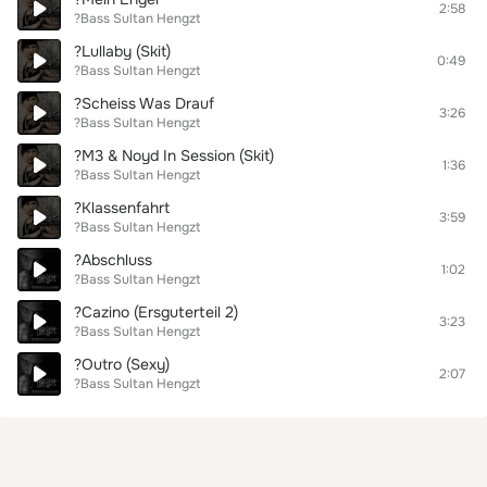
2:58
?Bass Sultan Hengzt
?Lullaby (Skit)
0:49
?Bass Sultan Hengzt
?Scheiss Was Drauf
3:26
?Bass Sultan Hengzt
?M3 & Noyd In Session (Skit)
1:36
?Bass Sultan Hengzt
?Klassenfahrt
3:59
?Bass Sultan Hengzt
?Abschluss
1:02
?Bass Sultan Hengzt
?Cazino (Ersguterteil 2)
3:23
?Bass Sultan Hengzt
?Outro (Sexy)
2:07
?Bass Sultan Hengzt