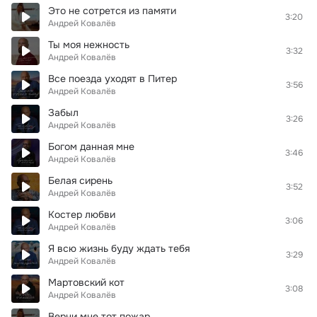
Это не сотрется из памяти
3:20
Андрей Ковалёв
Ты моя нежность
3:32
Андрей Ковалёв
Все поезда уходят в Питер
3:56
Андрей Ковалёв
Забыл
3:26
Андрей Ковалёв
Богом данная мне
3:46
Андрей Ковалёв
Белая сирень
3:52
Андрей Ковалёв
Костер любви
3:06
Андрей Ковалёв
Я всю жизнь буду ждать тебя
3:29
Андрей Ковалёв
Мартовский кот
3:08
Андрей Ковалёв
Верни мне тот пожар