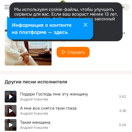
Войти
Мы используем cookie-файлы, чтобы улучшить
сервисы для вас. Если ваш возраст менее 13 лет,
настроить cookie-файлы должен ваш законный
представитель.
Больше информации
Информация о контенте
С новым годом моя, Зая
Разрешить все
Настроить
на платформе — здесь
Андрей Ковалёв
Слушать
Другие песни исполнителя
Подари Господь мне эту женщину
3:42
Андрей Ковалёв
А мне все снятся твои глаза
3:36
Андрей Ковалёв
Такая женщина
3:34
Андрей Ковалёв