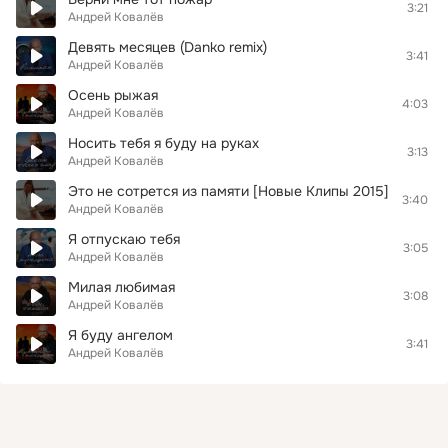
3:21
Андрей Ковалёв
Девять месяцев (Danko remix)
3:41
Андрей Ковалёв
Осень рыжая
4:03
Андрей Ковалёв
Носить тебя я буду на руках
3:13
Андрей Ковалёв
Это не сотрется из памяти [Новые Клипы 2015]
3:40
Андрей Ковалёв
Я отпускаю тебя
3:05
Андрей Ковалёв
Милая любимая
3:08
Андрей Ковалёв
Я буду ангелом
3:41
Андрей Ковалёв