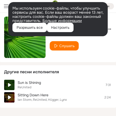
Войти
Мы используем cookie-файлы, чтобы улучшить
сервисы для вас. Если ваш возраст менее 13 лет,
настроить cookie-файлы должен ваш законный
представитель.
Больше информации
Luka (OBE Chill out Mix)
Разрешить все
Настроить
ReUnited
Слушать
Другие песни исполнителя
Sun is Shining
7:31
ReUnited
Sitting Down Here
2:24
Ian Storm
ReUnited
Hügger
Lynx