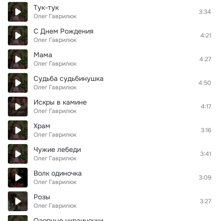
Тук-тук
3:34
Олег Гаврилюк
С Днем Рождения
4:21
Олег Гаврилюк
Мама
4:27
Олег Гаврилюк
Судьба судьбинушка
4:50
Олег Гаврилюк
Искры в камине
4:17
Олег Гаврилюк
Храм
3:16
Олег Гаврилюк
Чужие лебеди
3:41
Олег Гаврилюк
Волк одиночка
3:09
Олег Гаврилюк
Розы
3:27
Олег Гаврилюк
Озорные украиночки