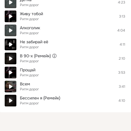
4:23
Ритм дорог
Живу тобой
3:13
Ритм дорог
Алкоголик
4:04
Ритм дорог
Не забирай её
4:11
Ритм дорог
В 90-х (Ремейк)
2:10
Ритм дорог
Прощай
3:53
Ритм дорог
Всем
3:41
Ритм дорог
Бессилен я (Ремейк)
4:10
Ритм дорог