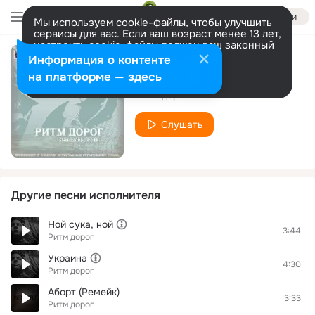
Войти
Мы используем cookie-файлы, чтобы улучшить
сервисы для вас. Если ваш возраст менее 13 лет,
настроить cookie-файлы должен ваш законный
представитель.
Больше информации
Информация о контенте
Ну же
Разрешить все
Настроить
на платформе — здесь
Ритм дорог
Слушать
Другие песни исполнителя
Ной сука, ной
3:44
Ритм дорог
Украина
4:30
Ритм дорог
Аборт (Ремейк)
3:33
Ритм дорог