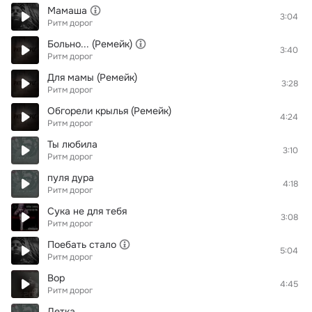
Мамаша
3:04
Ритм дорог
Больно... (Ремейк)
3:40
Ритм дорог
Для мамы (Ремейк)
3:28
Ритм дорог
Обгорели крылья (Ремейк)
4:24
Ритм дорог
Ты любила
3:10
Ритм дорог
пуля дура
4:18
Ритм дорог
Сука не для тебя
3:08
Ритм дорог
Поебать стало
5:04
Ритм дорог
Вор
4:45
Ритм дорог
Детка