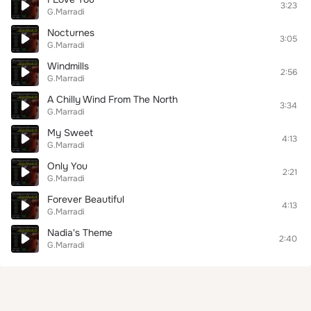
3:23
G.Marradi
Nocturnes
3:05
G.Marradi
Windmills
2:56
G.Marradi
A Chilly Wind From The North
3:34
G.Marradi
My Sweet
4:13
G.Marradi
Only You
2:21
G.Marradi
Forever Beautiful
4:13
G.Marradi
Nadia's Theme
2:40
G.Marradi