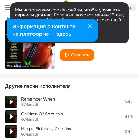
Войти
Мы используем cookie-файлы, чтобы улучшить
сервисы для вас. Если ваш возраст менее 13 лет,
настроить cookie-файлы должен ваш законный
представитель.
Больше информации
Информация о контенте
My Love
Разрешить все
Настроить
на платформе — здесь
G.Marradi
Слушать
Другие песни исполнителя
Remember When
3:44
G.Marradi
Children Of Sarajevo
4:05
G.Marradi
Happy Birthday, Grandma
3:44
G.Marradi