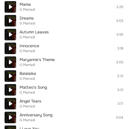
Mama
2:25
G.Marradi
Dreams
3:03
G.Marradi
Autumn Leaves
3:55
G.Marradi
Innocence
3:18
G.Marradi
Maryanne's Theme
3:05
G.Marradi
Balalaika
2:31
G.Marradi
Matteo's Song
3:31
G.Marradi
Angel Tears
3:17
G.Marradi
Anniversary Song
3:04
G.Marradi
I Love You