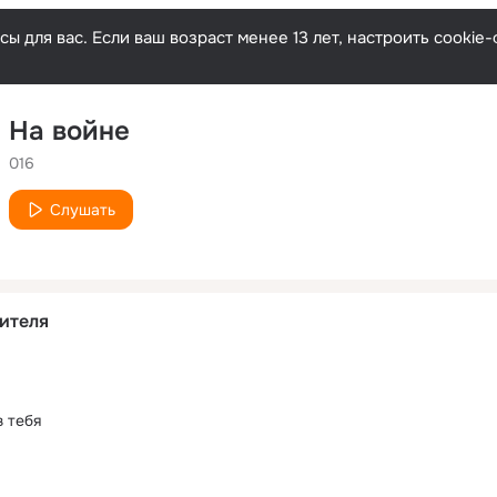
ы для вас. Если ваш возраст менее 13 лет, настроить cooki
На войне
016
Слушать
ителя
з тебя