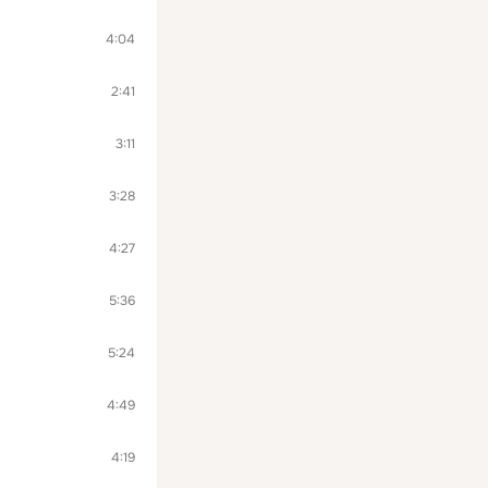
4:04
2:41
3:11
3:28
4:27
5:36
5:24
4:49
4:19