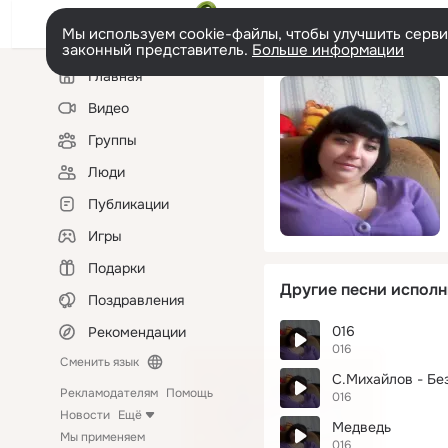
Мы используем cookie-файлы, чтобы улучшить сервис
законный представитель.
Больше информации
Левая
Главная
колонка
Видео
Группы
Люди
Публикации
Игры
Подарки
Другие песни исполн
Поздравления
016
Рекомендации
016
Сменить язык
С.Михайлов - Бе
Рекламодателям
Помощь
016
Новости
Ещё
Медведь
Мы применяем
016