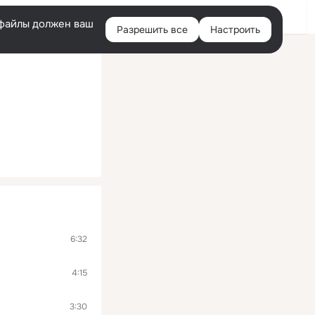
Войти
e-файлы должен ваш
Разрешить все
Настроить
Правая
колонка
6:32
4:15
3:30