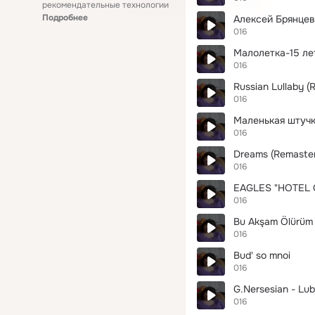
рекомендательные технологии
Подробнее
Алексей Брянцев 
016
Малолетка-15 ле
016
Russian Lullaby (R
016
Маленькая штуч
016
Dreams (Remaste
016
EAGLES "HOTEL C
016
Bu Akşam Ölürüm
016
Bud' so mnoi
016
G.Nersesian - Lub
016