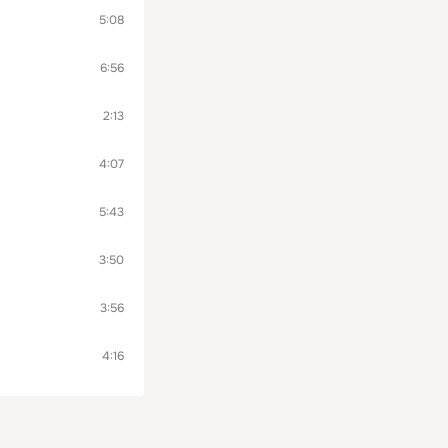
5:08
6:56
2:13
4:07
5:43
3:50
3:56
4:16