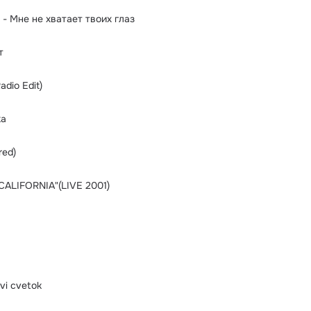
- Мне не хватает твоих глаз
т
adio Edit)
ка
red)
ALIFORNIA"(LIVE 2001)
vi cvetok