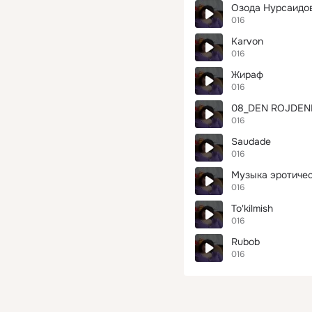
Озода Нурсаидов
016
Karvon
016
Жираф
016
08_DEN ROJDEN
016
Saudade
016
Музыка эротичес
016
To'kilmish
016
Rubob
016