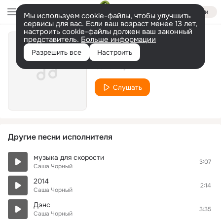
Войти
Мы используем cookie-файлы, чтобы улучшить
сервисы для вас. Если ваш возраст менее 13 лет,
настроить cookie-файлы должен ваш законный
представитель.
Больше информации
?Киевлянке
Разрешить все
Настроить
Саша Чорный
Слушать
Другие песни исполнителя
музыка для скорости
3:07
Саша Чорный
2014
2:14
Саша Чорный
Дэнс
3:35
Саша Чорный