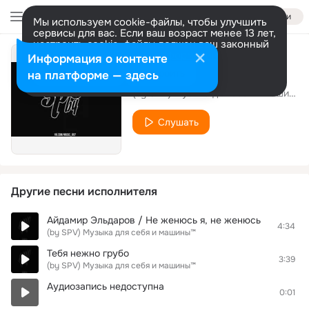
Войти
Мы используем cookie-файлы, чтобы улучшить
сервисы для вас. Если ваш возраст менее 13 лет,
настроить cookie-файлы должен ваш законный
представитель.
Больше информации
Информация о контенте
Облака
Разрешить все
Настроить
на платформе — здесь
(by SPV) Музыка для себя и машины™
Слушать
Другие песни исполнителя
Айдамир Эльдаров / Не женюсь я, не женюсь
4:34
(by SPV) Музыка для себя и машины™
Тебя нежно грубо
3:39
(by SPV) Музыка для себя и машины™
Аудиозапись недоступна
0:01