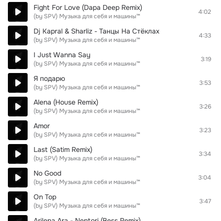
Fight For Love (Dapa Deep Remix)
4:02
(by SPV) Музыка для себя и машины™
Dj Kapral & Sharliz - Танцы На Стёклах
4:33
(by SPV) Музыка для себя и машины™
I Just Wanna Say
3:19
(by SPV) Музыка для себя и машины™
Я подарю
3:53
(by SPV) Музыка для себя и машины™
Alena (House Remix)
3:26
(by SPV) Музыка для себя и машины™
Amor
3:23
(by SPV) Музыка для себя и машины™
Last (Satim Remix)
3:34
(by SPV) Музыка для себя и машины™
No Good
3:04
(by SPV) Музыка для себя и машины™
On Top
3:47
(by SPV) Музыка для себя и машины™
Arilena Ara - Nentori (Bess Remix)