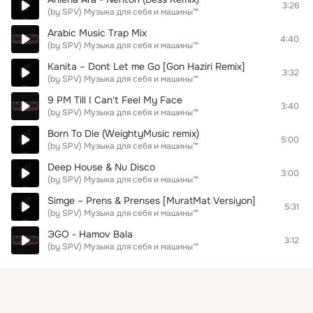
3:26
(by SPV) Музыка для себя и машины™
Arabic Music Trap Mix
4:40
(by SPV) Музыка для себя и машины™
Kanita – Dont Let me Go [Gon Haziri Remix]
3:32
(by SPV) Музыка для себя и машины™
9 PM Till I Can't Feel My Face
3:40
(by SPV) Музыка для себя и машины™
Born To Die (WeightyMusic remix)
5:00
(by SPV) Музыка для себя и машины™
Deep House & Nu Disco
3:00
(by SPV) Музыка для себя и машины™
Simge – Prens & Prenses [MuratMat Versiyon]
5:31
(by SPV) Музыка для себя и машины™
ЭGO - Hamov Bala
3:12
(by SPV) Музыка для себя и машины™