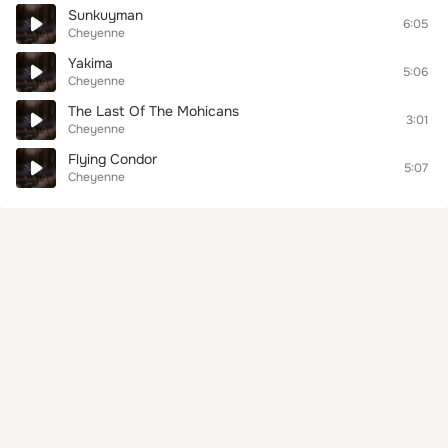
Sunkuyman
6:05
Cheyenne
Yakima
5:06
Cheyenne
The Last Of The Mohicans
3:01
Cheyenne
Flying Condor
5:07
Cheyenne