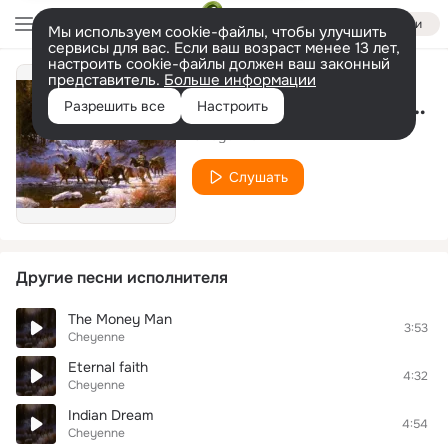
Войти
Мы используем cookie-файлы, чтобы улучшить
сервисы для вас. Если ваш возраст менее 13 лет,
настроить cookie-файлы должен ваш законный
представитель.
Больше информации
The Money Man (Original Long Version)
Разрешить все
Настроить
Cheyenne
Слушать
Другие песни исполнителя
The Money Man
3:53
Cheyenne
Eternal faith
4:32
Cheyenne
Indian Dream
4:54
Cheyenne