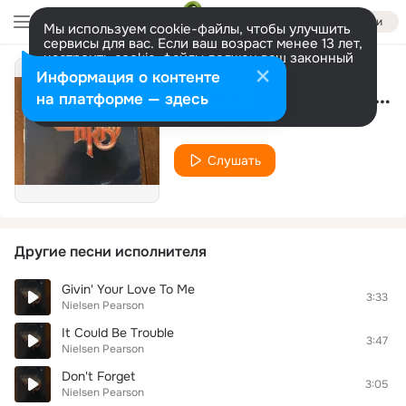
Войти
Мы используем cookie-файлы, чтобы улучшить
сервисы для вас. Если ваш возраст менее 13 лет,
настроить cookie-файлы должен ваш законный
представитель.
Больше информации
Информация о контенте
Break Nobody's Heart
Разрешить все
Настроить
на платформе — здесь
Nielsen Pearson
Слушать
Другие песни исполнителя
Givin' Your Love To Me
3:33
Nielsen Pearson
It Could Be Trouble
3:47
Nielsen Pearson
Don't Forget
3:05
Nielsen Pearson