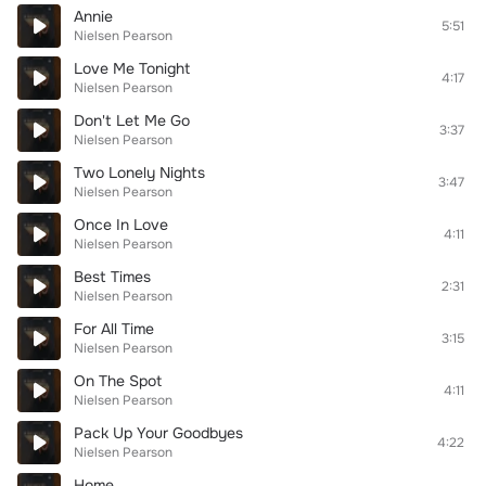
Annie
5:51
Nielsen Pearson
Love Me Tonight
4:17
Nielsen Pearson
Don't Let Me Go
3:37
Nielsen Pearson
Two Lonely Nights
3:47
Nielsen Pearson
Once In Love
4:11
Nielsen Pearson
Best Times
2:31
Nielsen Pearson
For All Time
3:15
Nielsen Pearson
On The Spot
4:11
Nielsen Pearson
Pack Up Your Goodbyes
4:22
Nielsen Pearson
Home