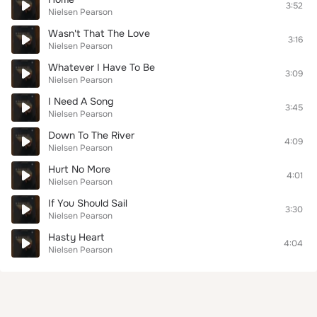
3:52
Nielsen Pearson
Wasn't That The Love
3:16
Nielsen Pearson
Whatever I Have To Be
3:09
Nielsen Pearson
I Need A Song
3:45
Nielsen Pearson
Down To The River
4:09
Nielsen Pearson
Hurt No More
4:01
Nielsen Pearson
If You Should Sail
3:30
Nielsen Pearson
Hasty Heart
4:04
Nielsen Pearson