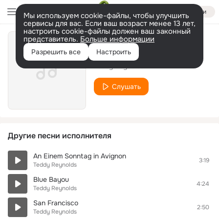
Войти
Мы используем cookie-файлы, чтобы улучшить
сервисы для вас. Если ваш возраст менее 13 лет,
настроить cookie-файлы должен ваш законный
представитель.
Больше информации
The Last Waltz
Разрешить все
Настроить
Teddy Reynolds
Слушать
Другие песни исполнителя
An Einem Sonntag in Avignon
3:19
Teddy Reynolds
Blue Bayou
4:24
Teddy Reynolds
San Francisco
2:50
Teddy Reynolds