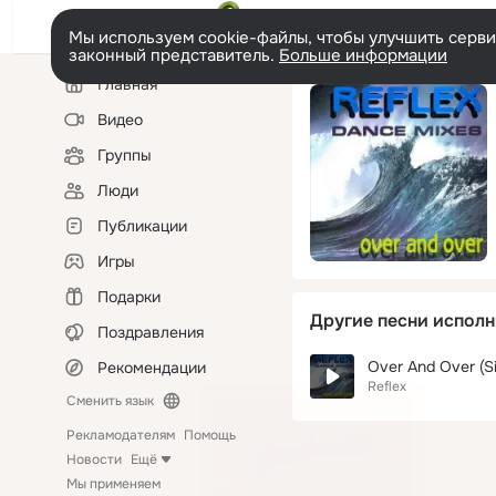
Мы используем cookie-файлы, чтобы улучшить сервис
законный представитель.
Больше информации
Левая
Главная
колонка
Видео
Группы
Люди
Публикации
Игры
Подарки
Другие песни исполн
Поздравления
Over And Over (Si
Рекомендации
Reflex
Сменить язык
Рекламодателям
Помощь
Новости
Ещё
Мы применяем