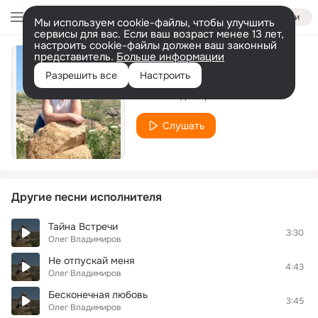
Войти
Мы используем cookie-файлы, чтобы улучшить
сервисы для вас. Если ваш возраст менее 13 лет,
настроить cookie-файлы должен ваш законный
представитель.
Больше информации
Мой друг
Разрешить все
Настроить
Олег Владимиров
Слушать
Другие песни исполнителя
Тайна Встречи
3:30
Олег Владимиров
Не отпускай меня
4:43
Олег Владимиров
Бесконечная любовь
3:45
Олег Владимиров