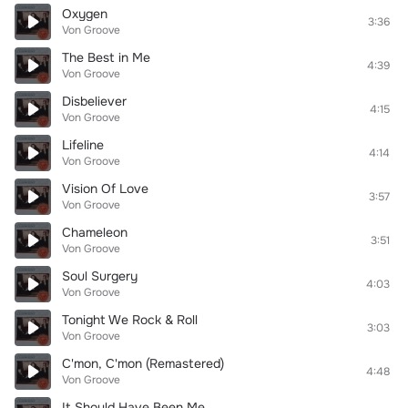
Oxygen
3:36
Von Groove
The Best in Me
4:39
Von Groove
Disbeliever
4:15
Von Groove
Lifeline
4:14
Von Groove
Vision Of Love
3:57
Von Groove
Chameleon
3:51
Von Groove
Soul Surgery
4:03
Von Groove
Tonight We Rock & Roll
3:03
Von Groove
C'mon, C'mon (Remastered)
4:48
Von Groove
It Should Have Been Me