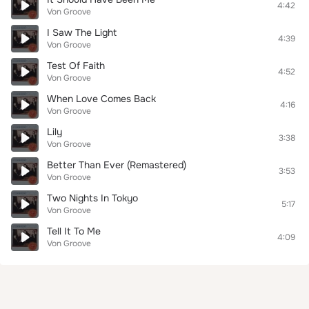
4:42
Von Groove
I Saw The Light
4:39
Von Groove
Test Of Faith
4:52
Von Groove
When Love Comes Back
4:16
Von Groove
Lily
3:38
Von Groove
Better Than Ever (Remastered)
3:53
Von Groove
Two Nights In Tokyo
5:17
Von Groove
Tell It To Me
4:09
Von Groove