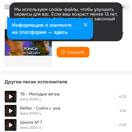
Войти
Мы используем cookie-файлы, чтобы улучшить
сервисы для вас. Если ваш возраст менее 13 лет,
настроить cookie-файлы должен ваш законный
представитель.
Больше информации
Информация о контенте
Оранжевое солнце Slaffka remix
Разрешить все
Настроить
на платформе — здесь
Хиты 2000 х
Слушать
Другие песни исполнителя
7Б - Молодые ветра
4:23
Хиты 2000 х
Reflex - Сойти с ума
4:10
Хиты 2000 х
Школа № 7
2:52
Хиты 2000 х