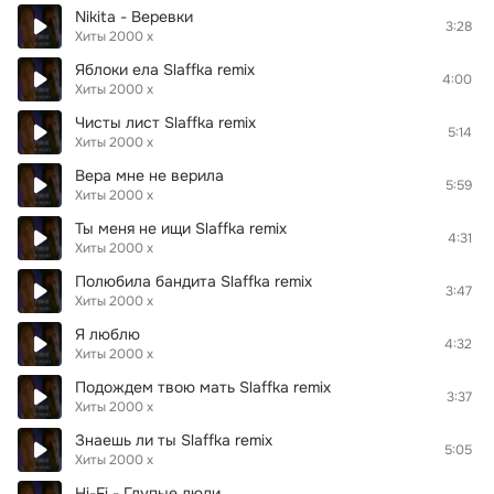
Nikita - Веревки
3:28
Хиты 2000 х
Яблоки ела Slaffka remix
4:00
Хиты 2000 х
Чисты лист Slaffka remix
5:14
Хиты 2000 х
Вера мне не верила
5:59
Хиты 2000 х
Ты меня не ищи Slaffka remix
4:31
Хиты 2000 х
Полюбила бандита Slaffka remix
3:47
Хиты 2000 х
Я люблю
4:32
Хиты 2000 х
Подождем твою мать Slaffka remix
3:37
Хиты 2000 х
Знаешь ли ты Slaffka remix
5:05
Хиты 2000 х
Hi-Fi - Глупые люди