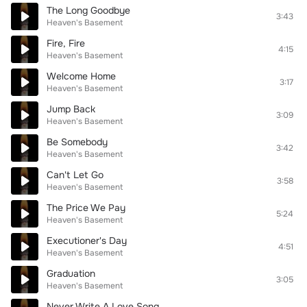
The Long Goodbye
3:43
Heaven's Basement
Fire, Fire
4:15
Heaven's Basement
Welcome Home
3:17
Heaven's Basement
Jump Back
3:09
Heaven's Basement
Be Somebody
3:42
Heaven's Basement
Can't Let Go
3:58
Heaven's Basement
The Price We Pay
5:24
Heaven's Basement
Executioner's Day
4:51
Heaven's Basement
Graduation
3:05
Heaven's Basement
Never Write A Love Song