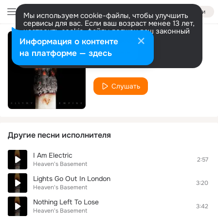
Войти
Мы используем cookie-файлы, чтобы улучшить
сервисы для вас. Если ваш возраст менее 13 лет,
настроить cookie-файлы должен ваш законный
представитель.
Больше информации
Информация о контенте
No Pity
Разрешить все
Настроить
на платформе — здесь
Heaven's Basement
Слушать
Другие песни исполнителя
I Am Electric
2:57
Heaven's Basement
Lights Go Out In London
3:20
Heaven's Basement
Nothing Left To Lose
3:42
Heaven's Basement