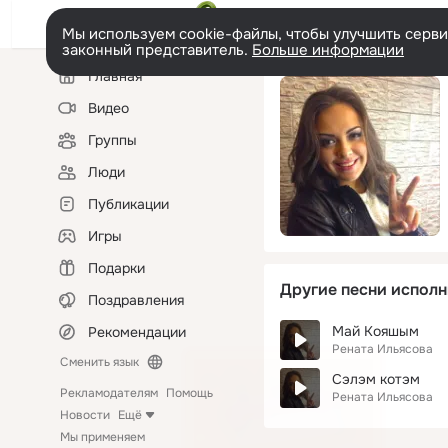
Мы используем cookie-файлы, чтобы улучшить сервис
законный представитель.
Больше информации
Левая
Главная
колонка
Видео
Группы
Люди
Публикации
Игры
Подарки
Другие песни исполн
Поздравления
Май Кояшым
Рекомендации
Рената Ильясова
Сменить язык
Сэлэм котэм
Рекламодателям
Помощь
Рената Ильясова
Новости
Ещё
Мы применяем