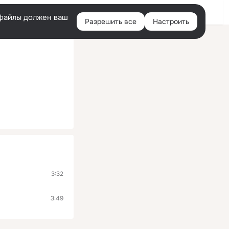
Войти
e-файлы должен ваш
Разрешить все
Настроить
Правая
колонка
3:32
3:49