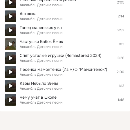
2:05
Ансамбль Детские песни
Антошка
2:14
Ансамбль Детские песни
Танец маленьких утят
2:52
Ансамбль Детские песни
Частушки Бабок Ёжек
1:13
Ансамбль Детские песни
Спят усталые игрушки (Remastered 2024)
2:28
Ансамбль Детские песни
Песенка мамонтёнка (Из м/ф "Мамонтёнок")
2:00
Ансамбль Детские песни
Кабы Небыло Зимы
1:13
Ансамбль Детские песни
Чему учат в школе
1:48
Ансамбль Детские песни