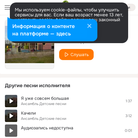
Войти
Мы используем cookie-файлы, чтобы улучшить
сервисы для вас. Если ваш возраст менее 13 лет,
настроить cookie-файлы должен ваш законный
представитель.
Больше информации
Информация о контенте
песенка про Сашу
Разрешить все
Настроить
на платформе — здесь
Ансамбль Детские песни
Слушать
Другие песни исполнителя
Я уже совсем большая
1:37
Ансамбль Детские песни
Качели
3:12
Ансамбль Детские песни
Аудиозапись недоступна
0:01