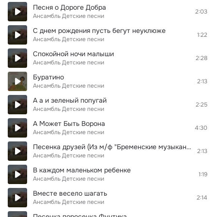
Песня о Дороге Добра
2:03
Ансамбль Детские песни
С днем рождения пусть бегут неуклюже
1:22
Ансамбль Детские песни
Спокойной ночи малыши
2:28
Ансамбль Детские песни
Буратино
2:13
Ансамбль Детские песни
А а и зеленый попугай
2:25
Ансамбль Детские песни
А Может Быть Ворона
4:30
Ансамбль Детские песни
Песенка друзей (Из м/ф "Бременские музыканты")
2:13
Ансамбль Детские песни
В каждом маленьком ребенке
1:19
Ансамбль Детские песни
Вместе весело шагать
2:14
Ансамбль Детские песни
Песенка поросенка Фунтика